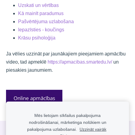
Uzskati un vērtības
Kā mainīt paradumus
Pašvērtējuma uzlabošana
Iepazīsties - koučings
Krāsu psiholoģija
Ja vēlies uzzināt par jaunākajiem pieejamiem apmācību 
video, tad apmeklē 
https://apmacibas.smartedu.lv/
 un 
piesakies jaunumiem.
Online apmācības
Mēs lietojam sīkfailus pakalpojuma
nodrošināšanai, mārketinga nolūkiem un
pakalpojuma uzlabošanai.
Uzzināt vairāk
Sīkdatnes