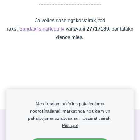
----------------------------------------
Ja vēlies sasniegt ko vairāk, tad
raksti
zanda@smartedu.lv
vai zvani
27717189
, par tālāko
vienosimies.
Mēs lietojam sīkfailus pakalpojuma
nodrošināšanai, mārketinga nolūkiem un
pakalpojuma uzlabošanai.
Uzzināt vairāk
Sīkdatnes
Pielāgot
info@smartedu.lv