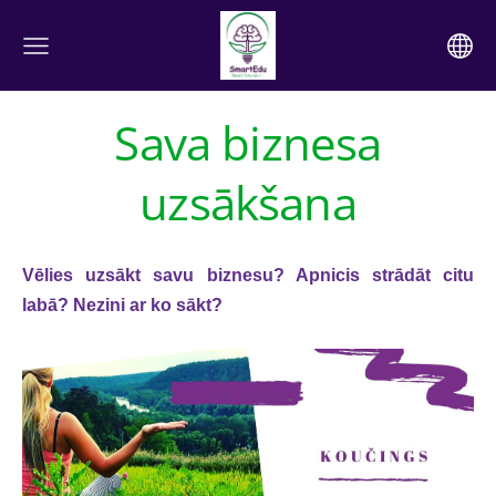
Sava biznesa
uzsākšana
Vēlies uzsākt savu biznesu? Apnicis strādāt citu
labā? Nezini ar ko sākt?