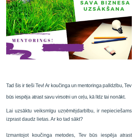
Tad šis ir tieši Tev! Ar koučinga un mentoringa palīdzību, Tev
būs iespēja atrast savu virsotni un ceļu, kā līdz tai nonākt.
Lai uzsāktu veiksmīgu uzņēmējdarbību, ir nepieciešams
izprast daudz lietas. Ar ko tad sākt?
Izmantojot koučinga metodes, Tev būs iespēja atrast