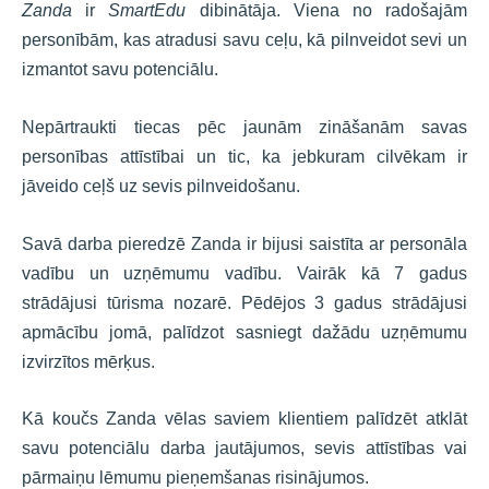
Zanda
ir
SmartEdu
dibinātāja. Viena no radošajām
personībām, kas atradusi savu ceļu, kā pilnveidot sevi un
izmantot savu potenciālu.
Nepārtraukti tiecas pēc jaunām zināšanām savas
personības attīstībai un tic, ka jebkuram cilvēkam ir
jāveido ceļš uz sevis pilnveidošanu.
Savā darba pieredzē Zanda ir bijusi saistīta ar personāla
vadību un uzņēmumu vadību. Vairāk kā 7 gadus
strādājusi tūrisma nozarē. Pēdējos 3 gadus strādājusi
apmācību jomā, palīdzot sasniegt dažādu uzņēmumu
izvirzītos mērķus.
Kā koučs Zanda vēlas saviem klientiem palīdzēt atklāt
savu potenciālu darba jautājumos, sevis attīstības vai
pārmaiņu lēmumu pieņemšanas risinājumos.