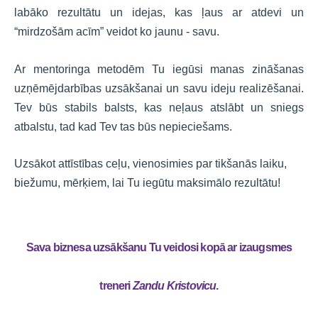
labāko rezultātu un idejas, kas ļaus ar atdevi un
“mirdzošām acīm” veidot ko jaunu - savu.
Ar mentoringa metodēm Tu iegūsi manas zināšanas
uzņēmējdarbības uzsākšanai un savu ideju realizēšanai.
Tev būs stabils balsts, kas neļaus atslābt un sniegs
atbalstu, tad kad Tev tas būs nepieciešams.
Uzsākot attīstības ceļu, vienosimies par tikšanās laiku,
biežumu, mērķiem, lai Tu iegūtu maksimālo rezultātu!
Sava biznesa uzsākšanu Tu veidosi kopā ar izaugsmes
treneri
Zandu Kristovicu
.