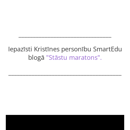
________________________________
Iepazīsti Kristīnes personību SmartEdu
blogā
"Stāstu maratons".
_______________________________________