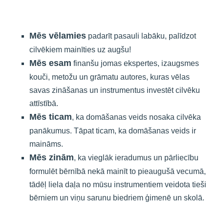
Mēs vēlamies
padarīt pasauli labāku, palīdzot
cilvēkiem mainīties uz augšu!
Mēs esam
finanšu jomas ekspertes, izaugsmes
kouči, metožu un grāmatu autores, kuras vēlas
savas zināšanas un instrumentus investēt cilvēku
attīstībā.
Mēs ticam
, ka domāšanas veids nosaka cilvēka
panākumus. Tāpat ticam, ka domāšanas veids ir
maināms.
Mēs zinām
, ka vieglāk ieradumus un pārliecību
formulēt bērnībā nekā mainīt to pieaugušā vecumā,
tādēļ liela daļa no mūsu instrumentiem veidota tieši
bērniem un viņu sarunu biedriem ģimenē un skolā.