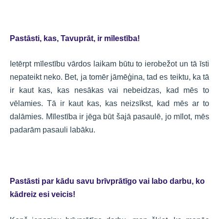
Pastāsti, kas, Tavuprāt, ir mīlestība!
Ietērpt mīlestību vārdos laikam būtu to ierobežot un tā īsti
nepateikt neko. Bet, ja tomēr jāmēģina, tad es teiktu, ka tā
ir kaut kas, kas nesākas vai nebeidzas, kad mēs to
vēlamies. Tā ir kaut kas, kas neizsīkst, kad mēs ar to
dalāmies. Mīlestība ir jēga būt šajā pasaulē, jo mīlot, mēs
padarām pasauli labāku.
Pastāsti par kādu savu brīvprātīgo vai labo darbu, ko
kādreiz esi veicis!