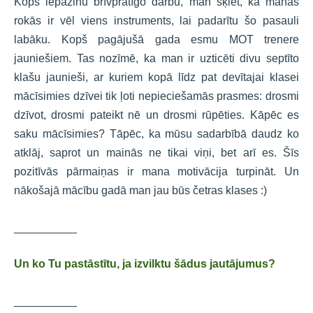
Kopš iepazinu brīvprātīgo darbu, man šķiet, ka manās
rokās ir vēl viens instruments, lai padarītu šo pasauli
labāku. Kopš pagājušā gada esmu MOT trenere
jauniešiem. Tas nozīmē, ka man ir uzticēti divu septīto
klašu jaunieši, ar kuriem kopā līdz pat devītajai klasei
mācīsimies dzīvei tik ļoti nepieciešamās prasmes: drosmi
dzīvot, drosmi pateikt nē un drosmi rūpēties. Kāpēc es
saku mācīsimies? Tāpēc, ka mūsu sadarbībā daudz ko
atklāj, saprot un mainās ne tikai viņi, bet arī es. Šīs
pozitīvās pārmaiņas ir mana motivācija turpināt. Un
nākošajā mācību gadā man jau būs četras klases :)
__________
Un ko Tu pastāstītu, ja izvilktu šādus jautājumus?
__________