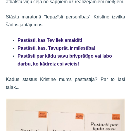
atbalstu viņu ceļā no sapņiem uz realizējamiem mērķiem.
Stāstu maratonā "Iepazīsti personības" Kristīne izvilka
šādus jautājumus:
Pastāsti, kas Tev liek smaidīt!
Pastāsti, kas, Tavuprāt, ir mīlestība!
Pastāsti par kādu savu brīvprātīgo vai labo
darbu, ko kādreiz esi veicis!
Kādus stāstus Kristīne mums pastāstīja? Par to lasi
tālāk...