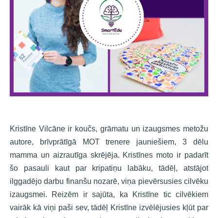
Kristīne Vilcāne ir koučs, grāmatu un izaugsmes metožu
autore, brīvprātīgā MOT trenere jauniešiem, 3 dēlu
mamma un aizrautīga skrējēja. Kristīnes moto ir padarīt
šo pasauli kaut par kripatiņu labāku, tādēļ, atstājot
ilggadējo darbu finanšu nozarē, viņa pievērsusies cilvēku
izaugsmei. Reizēm ir sajūta, ka Kristīne tic cilvēkiem
vairāk kā viņi paši sev, tādēļ Kristīne izvēlējusies kļūt par