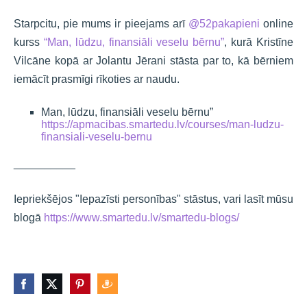
Starpcitu, pie mums ir pieejams arī
@52pakapieni
online
kurss
“Man, lūdzu, finansiāli veselu bērnu”
, kurā Kristīne
Vilcāne kopā ar Jolantu Jērani stāsta par to, kā bērniem
iemācīt prasmīgi rīkoties ar naudu.
Man, lūdzu, finansiāli veselu bērnu”
https://apmacibas.smartedu.lv/courses/man-ludzu-
finansiali-veselu-bernu
__________
Iepriekšējos "Iepazīsti personības" stāstus, vari lasīt mūsu
blogā
https://www.smartedu.lv/smartedu-blogs/