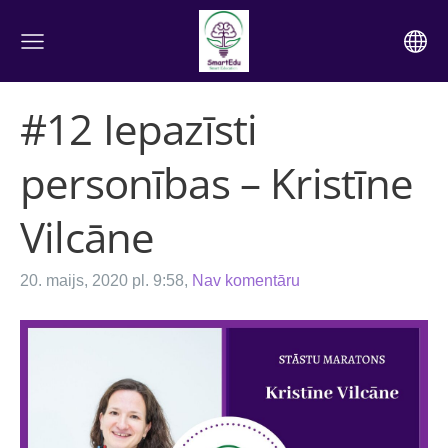
#12 Iepazīsti
personības – Kristīne
Vilcāne
20. maijs, 2020 pl. 9:58,
Nav komentāru