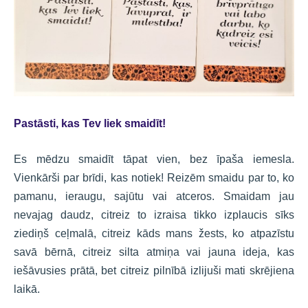
Pastāsti, kas Tev liek smaidīt!
Es mēdzu smaidīt tāpat vien, bez īpaša iemesla.
Vienkārši par brīdi, kas notiek! Reizēm smaidu par to, ko
pamanu, ieraugu, sajūtu vai atceros. Smaidam jau
nevajag daudz, citreiz to izraisa tikko izplaucis sīks
ziediņš ceļmalā, citreiz kāds mans žests, ko atpazīstu
savā bērnā, citreiz silta atmiņa vai jauna ideja, kas
iešāvusies prātā, bet citreiz pilnībā izlijuši mati skrējiena
laikā.