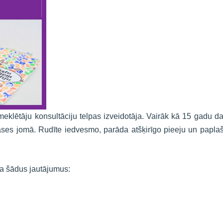
meklētāju konsultāciju telpas izveidotāja. Vairāk kā 15 gadu d
ases jomā. Rudīte iedvesmo, parāda atšķirīgo pieeju un papla
ka šādus jautājumus: