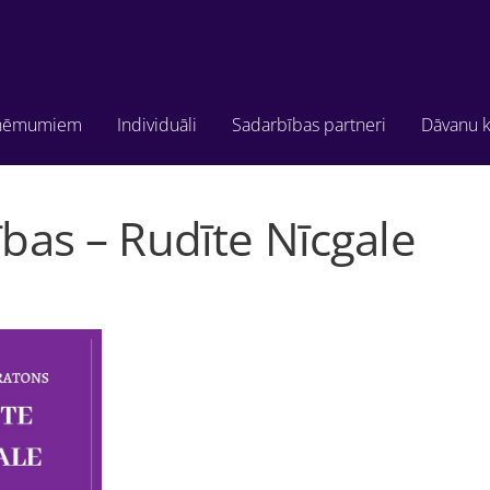
ņēmumiem
Individuāli
Sadarbības partneri
Dāvanu k
ības – Rudīte Nīcgale