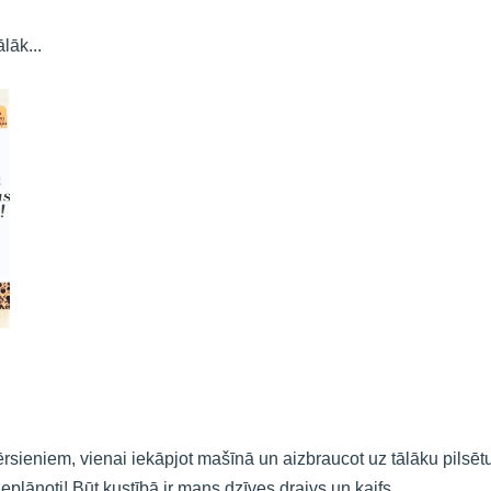
lāk...
rsieniem, vienai iekāpjot mašīnā un aizbraucot uz tālāku pilsēt
eplānoti! Būt kustībā ir mans dzīves draivs un kaifs.