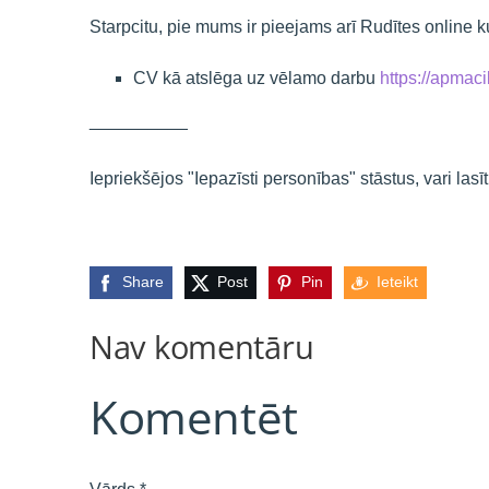
Starpcitu, pie mums ir pieejams arī Rudītes online k
CV kā atslēga uz vēlamo darbu
https://apmac
__________
Iepriekšējos "Iepazīsti personības" stāstus, vari la
Share
Post
Pin
Ieteikt
Nav komentāru
Komentēt