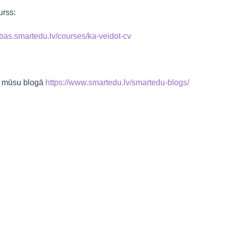
urss:
ibas.smartedu.lv/courses/ka-veidot-cv
sīt mūsu blogā
https://www.smartedu.lv/smartedu-blogs/