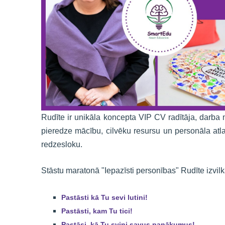
Rudīte ir unikāla koncepta VIP CV radītāja, darba 
pieredze mācību, cilvēku resursu un personāla atl
redzesloku.
Stāstu maratonā "Iepazīsti personības" Rudīte izvil
Pastāsti kā Tu sevi lutini!
Pastāsti, kam Tu tici
!
Pastāsi, kā Tu svini savus panākumus!