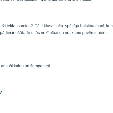
ik bieži ieklausamies? Tā ir klusa, taču spēcīga balstiņa manī, kur
pārliecinošāk. Ticu tās nozīmībai un notikumu pavērsieniem
 ar suši kalnu un šampanieti.
s?