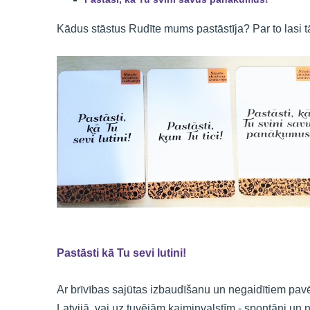
Kādus stāstus Rudīte mums pastāstīja? Par to lasi tā
Pastāsti kā Tu sevi lutini!
Ar brīvības sajūtas izbaudīšanu un negaidītiem pavē
Latvijā, vai uz tuvējām kaimiņvalstīm - spontāni un n