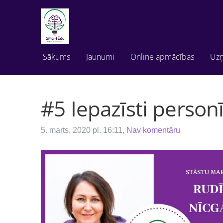
Sākums
Jaunumi
Online apmācības
Uz
#5 Iepazīsti person
5. marts, 2020 pl. 16:11,
Nav komentāru