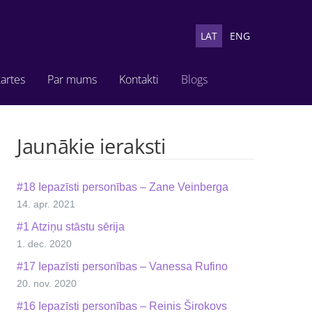
LAT
ENG
artes
Par mums
Kontakti
Blogs
Jaunākie ieraksti
#18 Iepazīsti personības – Zane Veinberga
14. apr. 2021
#1 Atziņu stāstu sērija
1. dec. 2020
#17 Iepazīsti personības – Vanessa Rufino
20. nov. 2020
#16 Iepazīsti personības – Reinis Širokovs