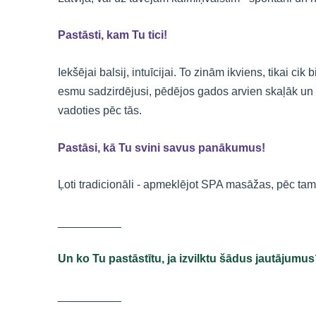
Pastāsti, kam Tu tici!
Iekšējai balsij, intuīcijai. To zinām ikviens, tikai c
esmu sadzirdējusi, pēdējos gados arvien skaļāk un 
vadoties pēc tās.
Pastāsi, kā Tu svini savus panākumus!
Ļoti tradicionāli - apmeklējot SPA masāžas, pēc tam
__________
Un ko Tu pastāstītu, ja izvilktu šādus jautājumu
__________