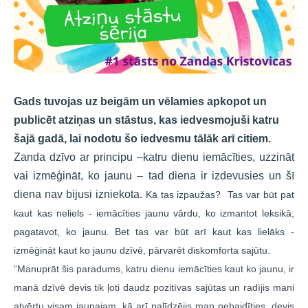
Gads tuvojas uz beigām un vēlamies apkopot un
publicēt atziņas un stāstus, kas iedvesmojuši katru
šajā gadā, lai nodotu šo iedvesmu tālāk arī citiem.
Zanda dzīvo ar principu –katru dienu iemācīties, uzzināt 
vai izmēģināt, ko jaunu – tad diena ir izdevusies un šī 
diena nav bijusi izniekota. 
Kā tas izpaužas?  Tas var būt pat 
kaut kas neliels - iemācīties jaunu vārdu, ko izmantot leksikā; 
pagatavot, ko jaunu. Bet tas var būt arī kaut kas lielāks - 
izmēģināt kaut ko jaunu dzīvē, pārvarēt diskomforta sajūtu. 
“Manuprāt šis paradums, katru dienu iemācīties kaut ko jaunu, ir 
manā dzīvē devis tik ļoti daudz pozitīvas sajūtas un radījis mani 
atvērtu visam jaunajam, kā arī palīdzējis man nebaidīties, devis 