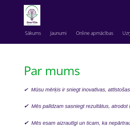
Sākums
Jaunumi
Online apmācības
Uz
Par mums
✔ Mūsu mērķis ir sniegt inovatīvas, attīstoš
✔
Mēs palīdzam sasniegt rezultātus, atrodot 
✔
Mēs esam aizrautīgi un ticam, ka nepārtrauk