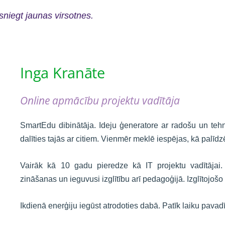
sniegt jaunas virsotnes.
Inga Kranāte
Online apmācību projektu vadītāja
SmartEdu dibinātāja. Ideju ģeneratore ar radošu un teh
dalīties tajās ar citiem. Vienmēr meklē iespējas, kā palīdzēt
Vairāk kā 10 gadu pieredze kā IT projektu vadītājai. 
zināšanas un ieguvusi izglītību arī pedagoģijā. Izglītojošo
Ikdienā enerģiju iegūst atrodoties dabā. Patīk laiku pava