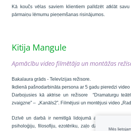
Kā koučs vēlas saviem klientiem palīdzēt atklāt savu 
pārmaiņu lēmumu pieņemšanas risinājumos.
Kitija Mangule
Apmācību video filmētāja un montāžas režis
Bakalaura grāds - Televīzijas režisore.
Ikdienā pašnodarbināta persona ar 5 gadu pieredzi video 
Darbojusies kā aktrise un režisore “Dramaturgu teātr
zvaigzne” – „Kanāls2”. Filmējusi un montējusi video „Ra
Dzīvē un darbā ir nemitīgā lidojumā ar vēlmi augt un a
psiholoģiju, filosofiju, ezotēriku, zaļo dzīvesveidu, flori
Mēs lietoja