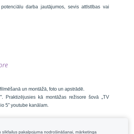
potenciālu darba jautājumos, sevis attīstības vai
ore
filmēšanā un montāžā, foto un apstrādē.
ī”.
Praktizējusies kā montāžas režisore šovā „TV
dio 5” youtube kanālam.
ttīstīties.
Brīvajā laikā aizraujas ar meditācijām,
stiku un kulināriju. Patīk bieži un daudz ceļot, līdzi
m sīkfailus pakalpojuma nodrošināšanai, mārketinga