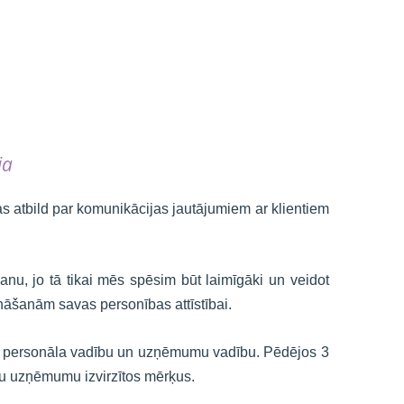
ja
 atbild par komunikācijas jautājumiem ar klientiem
anu, jo tā tikai mēs spēsim būt laimīgāki un veidot
nāšanām savas personības attīstībai.
a ar personāla vadību un uzņēmumu vadību. Pēdējos 3
du uzņēmumu izvirzītos mērķus.