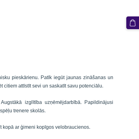
nisku pieskārienu. Patīk iegūt jaunas zināšanas un
 citiem attīstīt sevi un saskatīt savu potenciālu.
Augstākā izglītība uzņēmējdarbībā. Papildinājusi
 spēļu trenere skolās.
dīt kopā ar ģimeni kopīgos velobraucienos.