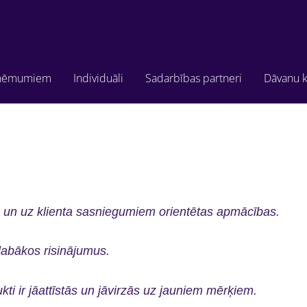
ņēmumiem
Individuāli
Sadarbības partneri
Dāvanu k
as un uz klienta sasniegumiem orientētas apmācības.
labākos risinājumus.
ti ir jāattīstās un jāvirzās uz jauniem mērķiem.