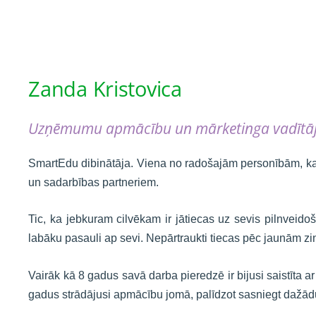
Zanda Kristovica
Uzņēmumu apmācību un mārketinga vadītā
SmartEdu dibinātāja. Viena no radošajām personībām, kas
un sadarbības partneriem.
Tic, ka jebkuram cilvēkam ir jātiecas uz sevis pilnveidoš
labāku pasauli ap sevi. Nepārtraukti tiecas pēc jaunām zi
Vairāk kā 8 gadus savā darba pieredzē ir bijusi saistīt
gadus strādājusi apmācību jomā, palīdzot sasniegt dažā