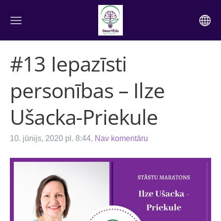
#13 Iepazīsti
personības – Ilze
Ušacka-Priekule
10. jūnijs, 2020 pl. 8:44,
Nav komentāru