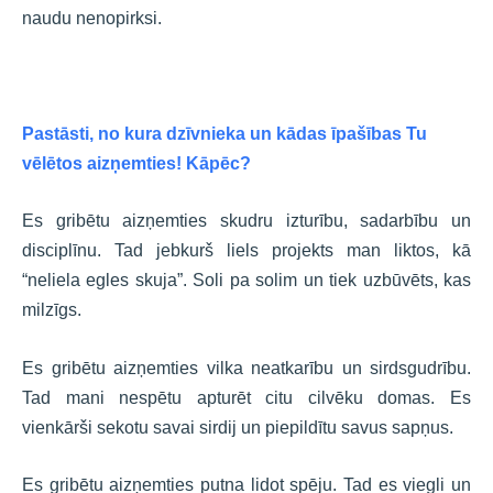
naudu nenopirksi.
Pastāsti, no kura dzīvnieka un kādas īpašības Tu
vēlētos aizņemties! Kāpēc?
Es gribētu aizņemties skudru izturību, sadarbību un
disciplīnu. Tad jebkurš liels projekts man liktos, kā
“neliela egles skuja”. Soli pa solim un tiek uzbūvēts, kas
milzīgs.
Es gribētu aizņemties vilka neatkarību un sirdsgudrību.
Tad mani nespētu apturēt citu cilvēku domas. Es
vienkārši sekotu savai sirdij un piepildītu savus sapņus.
Es gribētu aizņemties putna lidot spēju. Tad es viegli un