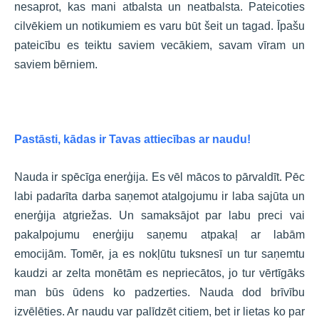
nesaprot, kas mani atbalsta un neatbalsta. Pateicoties
cilvēkiem un notikumiem es varu būt šeit un tagad. Īpašu
pateicību es teiktu saviem vecākiem, savam vīram un
saviem bērniem.
Pastāsti, kādas ir Tavas attiecības ar naudu!
Nauda ir spēcīga enerģija. Es vēl mācos to pārvaldīt. Pēc
labi padarīta darba saņemot atalgojumu ir laba sajūta un
enerģija atgriežas. Un samaksājot par labu preci vai
pakalpojumu enerģiju saņemu atpakaļ ar labām
emocijām. Tomēr, ja es nokļūtu tuksnesī un tur saņemtu
kaudzi ar zelta monētām es nepriecātos, jo tur vērtīgāks
man būs ūdens ko padzerties. Nauda dod brīvību
izvēlēties. Ar naudu var palīdzēt citiem, bet ir lietas ko par