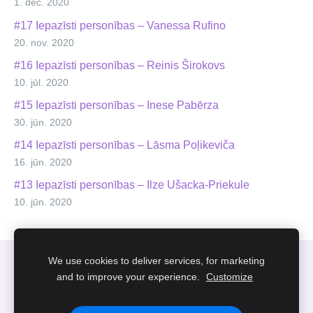
1. dec. 2020
#17 Iepazīsti personības – Vanessa Rufino
20. nov. 2020
#16 Iepazīsti personības – Reinis Širokovs
10. jūl. 2020
#15 Iepazīsti personības – Inese Pabērza
30. jūn. 2020
#14 Iepazīsti personības – Lāsma Poļikeviča
16. jūn. 2020
#13 Iepazīsti personības – Ilze Ušacka-Priekule
10. jūn. 2020
We use cookies to deliver services, for marketing
Sīkdatnes
and to improve your experience.
Customize
info@smartedu.lv