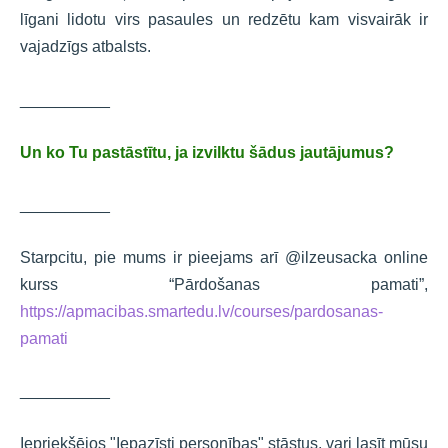
līgani lidotu virs pasaules un redzētu kam visvairāk ir
vajadzīgs atbalsts.
__________
Un ko Tu pastāstītu, ja izvilktu šādus jautājumus?
__________
Starpcitu, pie mums ir pieejams arī @ilzeusacka online
kurss “Pārdošanas pamati”,
https://apmacibas.smartedu.lv/courses/pardosanas-
pamati
__________
Iepriekšējos "Iepazīsti personības" stāstus, vari lasīt mūsu